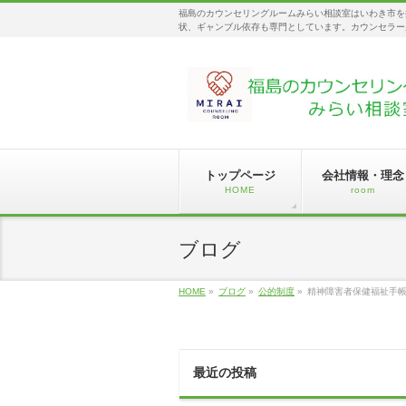
福島のカウンセリングルームみらい相談室はいわき市を
状、ギャンブル依存も専門としています。カウンセラー
トップページ
会社情報・理念
HOME
room
ブログ
HOME
»
ブログ
»
公的制度
»
精神障害者保健福祉手
最近の投稿