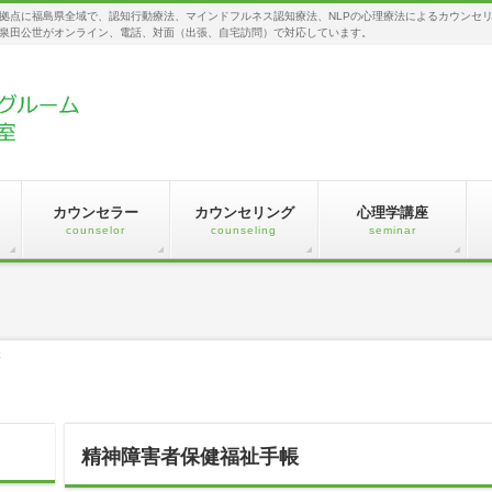
拠点に福島県全域で、認知行動療法、マインドフルネス認知療法、NLPの心理療法によるカウンセ
泉田公世がオンライン、電話、対面（出張、自宅訪問）で対応しています。
カウンセラー
カウンセリング
心理学講座
counselor
counseling
seminar
帳
精神障害者保健福祉手帳