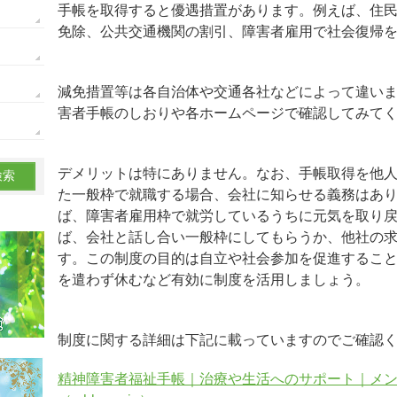
手帳を取得すると優遇措置があります。例えば、住
免除、公共交通機関の割引、障害者雇用で社会復帰
減免措置等は各自治体や交通各社などによって違い
害者手帳のしおりや各ホームページで確認してみて
デメリットは特にありません。なお、手帳取得を他
た一般枠で就職する場合、会社に知らせる義務はあ
ば、障害者雇用枠で就労しているうちに元気を取り
ば、会社と話し合い一般枠にしてもらうか、他社の
す。この制度の目的は自立や社会参加を促進するこ
を遣わず休むなど有効に制度を活用しましょう。
制度に関する詳細は下記に載っていますのでご確認
精神障害者福祉手帳｜治療や生活へのサポート｜メ