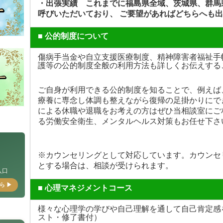
・出張実績 これまでに福島県全域、茨城県、群馬
呼びいただいており、 ご要望があればどちらへも
■ 公的制度について
傷病手当金や自立支援医療制度、精神障害者福祉手
護等の公的制度全般の利用方法も詳しくお伝えする
ご自身が利用できる公的制度を知ることで、例えば
療養に専念し体調も整えながら復帰の足掛かりにで
による休職や退職をお考えの方はぜひ当相談室にご
る労働安全衛生、メンタルヘルス対策もお任せ下さ
福島
※カウンセリングとして対応しています。カウンセ
とする場合は、相談が受けられます。
入口
ら ▶
■ 心理マネジメントコース
様々な心理学の学びや自己理解を通して自己肯定感
スト・修了書付）