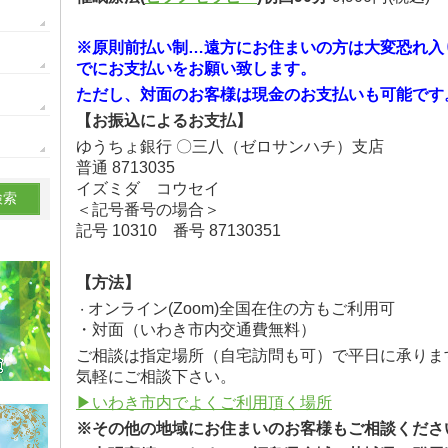
※原則前払い制…遠方にお住まいの方は大変恐れ入
でにお支払いをお願い致します。
ただし、対面のお客様は現金のお支払いも可能です
【お振込によるお支払】
ゆうちょ銀行 〇三八（ゼロサンハチ）支店
普通 8713035
イズミダ コウセイ
＜記号番号の場合＞
記号 10310 番号 87130351
方法
【方法】
オンライン(Zoom)全国在住の方もご利用可
・
・対面（いわき市内交通費無料）
ご相談は指定場所（自宅訪問も可）で平日に承りま
気軽にご相談下さい。
▶いわき市内でよくご利用頂く場所
※その他の地域にお住まいのお客様もご相談くださ