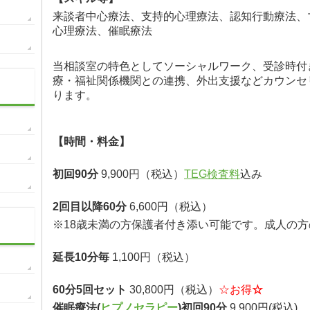
来談者中心療法、支持的心理療法、認知行動療法、
心理療法、催眠療法
当相談室の特色としてソーシャルワーク、受診時付
療・福祉関係機関との連携、外出支援などカウンセ
ります。
【時間・料金】
初回90分
9,900円（税込）
TEG検査料
込み
2回目以降60分
6,600円（税込）
※18歳未満の方保護者付き添い可能です。成人の
延長10分毎
1,100円（税込）
60分5回セット
30,800円（税込）
☆お得
☆
催眠療法(
ヒプノセラピー
)初回90分
9,900円(税込)