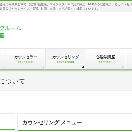
拠点に福島県全域で、認知行動療法、マインドフルネス認知療法、NLPの心理療法によるカウンセ
泉田公世がオンライン、電話、対面（出張、自宅訪問）で対応しています。
カウンセラー
カウンセリング
心理学講座
counselor
counseling
seminar
について
カウンセリング メニュー