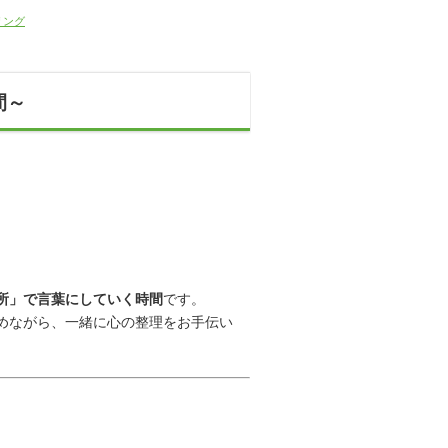
リング
間～
所」で言葉にしていく時間
です。
めながら、一緒に心の整理をお手伝い