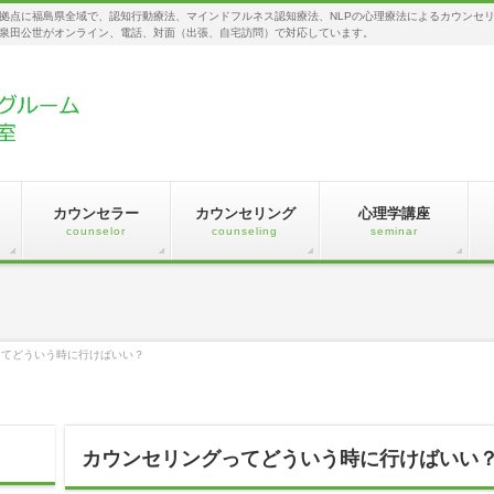
拠点に福島県全域で、認知行動療法、マインドフルネス認知療法、NLPの心理療法によるカウンセ
泉田公世がオンライン、電話、対面（出張、自宅訪問）で対応しています。
カウンセラー
カウンセリング
心理学講座
counselor
counseling
seminar
ってどういう時に行けばいい？
カウンセリングってどういう時に行けばいい