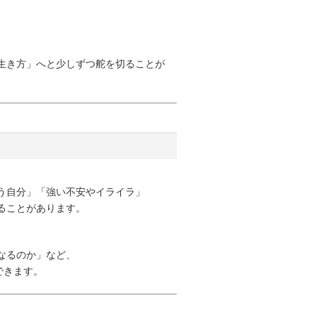
生き方」へと少しずつ舵を切ることが
う自分」「強い不安やイライラ」
ることがあります。
なるのか」など、
できます。