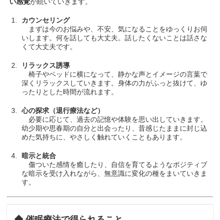
い感覚
が続いていきます。
カウンセリング
まずは今のお悩みや、不安、気になることをゆっくりお伺
いします。何を話しても大丈夫。話したくないことは話さな
くて大丈夫です。
リラックス誘導
椅子やベッドに横になって、静かな声とイメージの言葉で
深くリラックスしていきます。身体の力がふっと抜けて、ゆ
ったりとした時間が流れます。
心の探求（退行療法など）
必要に応じて、過去の記憶や体験を思い出していきます。
幼少期や思春期の自分と出会ったり、昔感じたままに封じ込
めた気持ちに、やさしく触れていくこともあります。
暗示と統合
傷ついた感情を癒したり、自信を育てるようなポジティブ
な暗示を受け入れながら、無意識に変化の種をまいていきま
す。
◆ 催眠療法で得られること