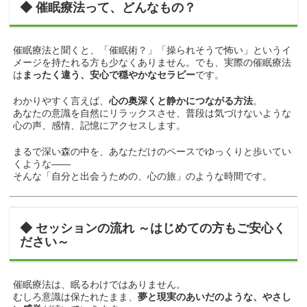
◆ 催眠療法って、どんなもの？
催眠療法と聞くと、「催眠術？」「操られそうで怖い」というイ
メージを持たれる方も少なくありません。でも、実際の催眠療法
は
まったく違う、安心で穏やかなセラピー
です。
わかりやすく言えば、
心の奥深くと静かにつながる方法
。
あなたの意識を自然にリラックスさせ、普段は気づけないような
心の声、感情、記憶にアクセスします。
まるで深い森の中を、あなただけのペースでゆっくりと歩いてい
くような――
そんな「自分と出会うための、心の旅」のような時間です。
◆ セッションの流れ ～はじめての方もご安心く
ださい～
催眠療法は、眠るわけではありません。
むしろ意識は保たれたまま、
夢と現実のあいだのような、やさし