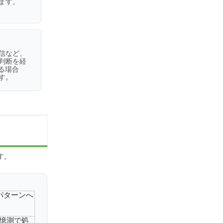
ます。
信など、
判断を経
る場合
す。
す。
パターンへ
が憶測で処