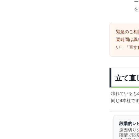
ー
を
緊急のご相
要時間は異
い」「直す
立て直
壊れているも
同じ4本柱で
段階的レ
原因切り
段階で区