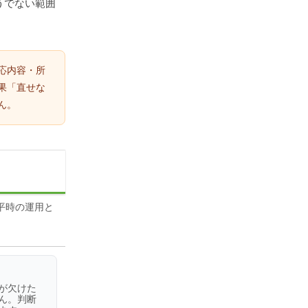
うでない範囲
応内容・所
果「直せな
ん。
平時の運用と
が欠けた
ん。判断