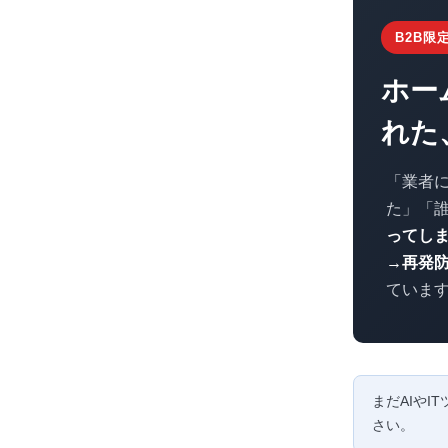
B2B限
ホー
れた
「業者
た」「
ってし
→再発
ていま
まだAIや
さい。