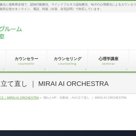
拠点に福島県全域で、認知行動療法、マインドフルネス認知療法、NLPの心理療法によるカウンセ
泉田公世がオンライン、電話、対面（出張、自宅訪問）で対応しています。
カウンセラー
カウンセリング
心理学講座
counselor
counseling
seminar
直し ｜ MIRAI AI ORCHESTRA
IRAI AI ORCHESTRA
»
壊れたHP・自動化・AIの立て直し ｜ MIRAI AI ORCHESTRA