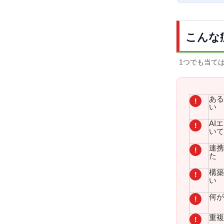
こんな
1つでも当て
ある
!
い
AI
!
いて
連携
!
た
構築
!
い
何が
!
重複
!