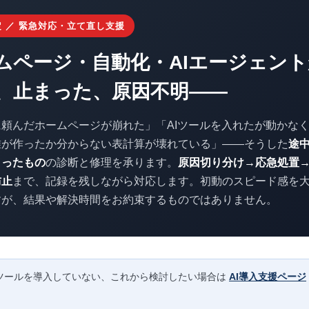
定 ／ 緊急対応・立て直し支援
ムページ・自動化・AIエージェント
、止まった、原因不明――
に頼んだホームページが崩れた」「AIツールを入れたが動かな
誰が作ったか分からない表計算が壊れている」——そうした
途
まったもの
の診断と修理を承ります。
原因切り分け→応急処置
防止
まで、記録を残しながら対応します。初動のスピード感を
すが、結果や解決時間をお約束するものではありません。
ITツールを導入していない、これから検討したい場合は
AI導入支援ページ