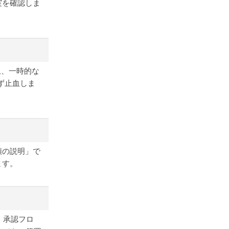
実を確認しま
止、一時的な
ず止血しま
頭の説明」で
ます。
・承認フロ