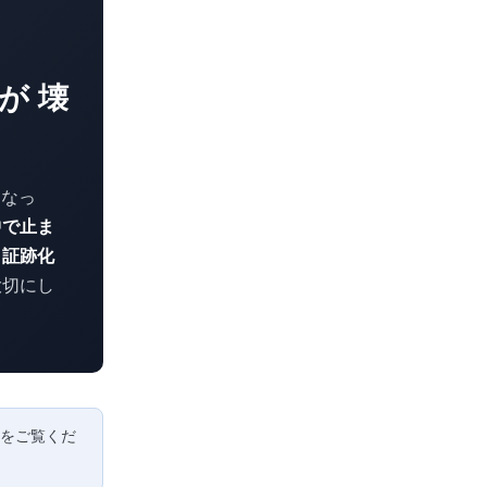
が 壊
くなっ
中で止ま
→証跡化
大切にし
をご覧くだ