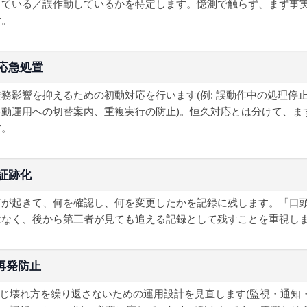
っている／誤作動しているかを特定します。憶測で触らず、まず事
す。
応急処置
業務影響を抑えるための初動対応を行います(例: 誤動作中の処理停
手動運用への切替案内、重複実行の防止)。恒久対応とは分けて、ま
す。
証跡化
何が起きて、何を確認し、何を変更したかを記録に残します。「口
はなく、後から第三者が見ても追える記録として残すことを重視し
再発防止
じ壊れ方を繰り返さないための運用設計を見直します(監視・通知