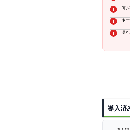
何が
!
ホー
!
壊れ
!
導入済