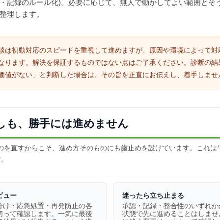
・記録のルール化)。必要に応じて、無人で動かしてよい範囲とそ
整理します。
談は初動対応のスピードを重視して進めますが、原因や環境によって対
なります。解決を保証するものではない点はご了承ください。診断の結
価値がない」と判断した場合は、その旨を正直にお伝えし、着手しませ
しも、勝手には進めません
のを直すからこそ、進め方そのものにも歯止めを設けています。これは
す。
ビュー
迷ったら立ち止まる
分け・応急処置・再発防止の各
承認・記録・整合性のいずれか
切って確認します。一気に最後
状態で先に進めることはしませ