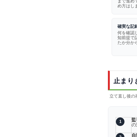
まで進め
め方はし
確実な記
何を確認
知前提で
たか分か
止まり
立て直し後の
監
1
の
自