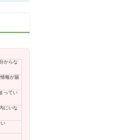
分からな
た情報が届
まってい
内にいな
ない
る