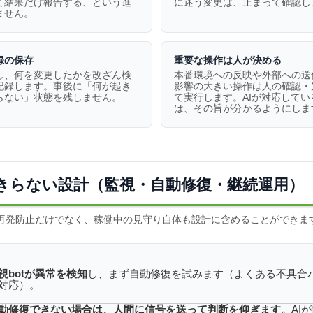
て結果だけ報告する、という進
に迷う変更は、止まって確認し
ません。
録の保存
重要な操作は人が決める
し、何を変更したかを改ざん検
本番環境への反映や外部への送
記録します。事後に「何が起き
影響の大きい操作は人の確認・
らない」状態を残しません。
て実行します。AIが対応してい
は、その旨が分かるようにしま
きらない設計（監視・自動修復・継続運用）
再発防止だけでなく、稼働中の見守り自体も設計に含めることができま
視botが異常を検知
し、まず自動修復を試みます（よくある不具合
対応）。
動修復できない場合は、人間に信号を送って判断を仰ぎます。
AI